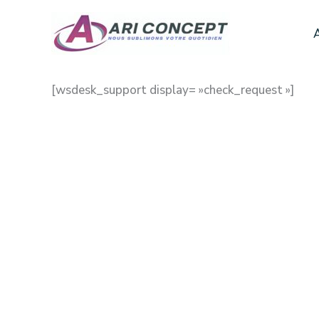
Aller
au
A
contenu
[wsdesk_support display= »check_request »]