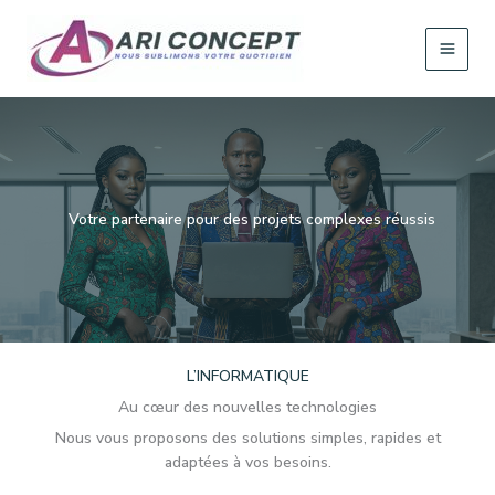
Aller
au
contenu
Votre partenaire pour des projets complexes réussis
L’INFORMATIQUE
Au cœur des nouvelles technologies
Nous vous proposons des solutions simples, rapides et
adaptées à vos besoins.