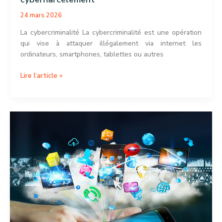
24 mars 2026
La cybercriminalité La cybercriminalité est une opération
qui vise à attaquer illégalement via internet les
ordinateurs, smartphones, tablettes ou autres
Différence
Lire l’article »
entre
cybercriminalité
&
cyberharcèlement