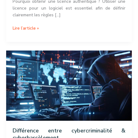
Pourquoi obtenir une licence authentique ? Utiliser une
licence pour un logiciel est essentiel afin de définir
clairement les règles […]
Différence
Lire l’article »
entre
un
crack
et
une
licence
Différence entre cybercriminalité &
cyberharcèlement