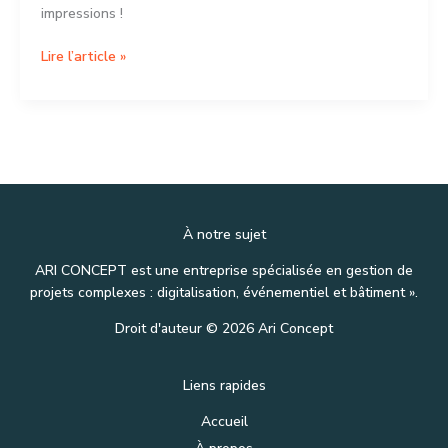
impressions !
Bonjour
Lire l’article »
tout
le
monde !
À notre sujet
ARI CONCEPT est une entreprise spécialisée en gestion de
projets complexes : digitalisation, événementiel et bâtiment ».
Droit d'auteur © 2026 Ari Concept
Liens rapides
Accueil